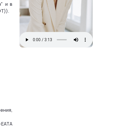
" и в
Т)).
ения,
P-EATA