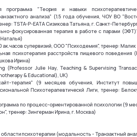
я программа "Теория и навыки психотерапевтиче
анзактного анализа" (1.5 года обучения, ЧОУ ВО "Вост
енер: TSTA-P-EATA Сизикова Татьяна, г. Санкт-Петербур
но-фокусированная терапия в работе с парами (ЭФТ)"
 Наталья)
40 ак.часов супервизий, ООО "Психодемия", тренер: Малик 
ьная психотерапия расстройств пищевого поведения (
Ушкова Ирина)
ng (Professor Julie Hay, Teaching & Supervising Transac
chotherapy & Educational), UK)
сайт-терапия" (9 месяцев обучения, Институт повы
иональной Психотерапевтическй Лиги, тренер: Белок
грамма по процесс-ориентированной психологии (9 ме
", тренер: Зингерман Ирина, г. Москва)
 области психотерапии (модальность - Транзактный ана