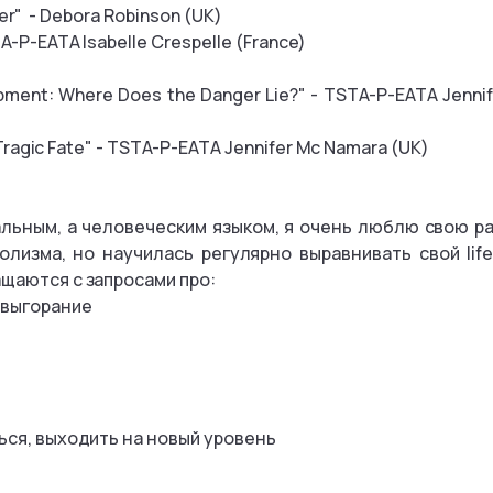
ther" - Debora Robinson (UK)
-P-EATA Isabelle Crespelle (France)
opment: Where Does the Danger Lie?" - TSTA-P-EATA Jenni
 Tragic Fate" - TSTA-P-EATA Jennifer Mc Namara (UK)
альным, а человеческим языком, я очень люблю свою ра
олизма, но научилась регулярно выравнивать свой life
ащаются с запросами про:
 выгорание
ься, выходить на новый уровень