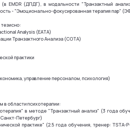
(в EMDR (ДПДГ), в модальности "Транзактный анализ
ость - "Эмоционально-фокусированная терапия пар" (ЭФ
 тезисно:
ctional Analysis (EATA)
ации Транзактного Анализа (СОТА)
еской практики
экономика, управление персоналом, психология)
.
м в области психотерапии:
отерапия" в методе "Транзактный анализ" (3 года обуч
. Санкт-Петербург)
нической практике" (2.5 года обучения, тренер: TSTA-