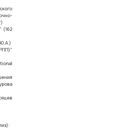
ского
очно-
г)
 (162
Ю.А.)
РПП)"
tional
шения
урова
сяцев
лиз):