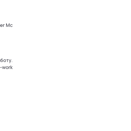
fer Mc
боту.
-work