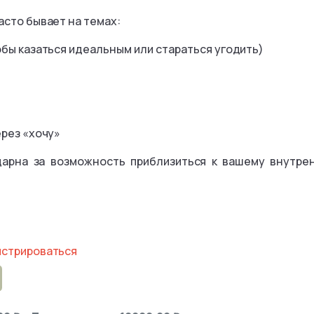
асто бывает на темах:
обы казаться идеальным или стараться угодить)
ерез «хочу»
дарна за возможность приблизиться к вашему внутре
истрироваться