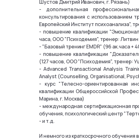
Шустов Дмитрий Иванович, г. Рязань)
- дополнительная профессиональна
консультирования с использованием тр
Европейский Институт психоанализа", тр
- повышение квалификации "Эмоциональ
часа, ООО "Психодемия", тренер: Литвин
- "Базовый тренинг EMDR" (96 ак.часа + 
- повышение квалификации "Доказател
(127 часов, ООО "Психодемия", тренер: 
- Advanced Transactional Analysis Traini
Analyst (Counselling, Organisational, Psy
- курс "Телесно-ориентированная ин
квалификации Общероссийской Професс
Марина, г. Москва)
- международная сертификационная про
обучения, психологический центр "Тертон
- и т.д.
И немного из краткосрочного обучения в