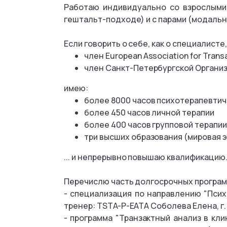
Работаю индивидуально со взрослыми 
гештальт-подходе) и с парами (модальн
Если говорить о себе, как о специалисте,
член European Association for Transa
член Санкт-Петербургской Организ
имею:
более 8000 часов психотерапевтич
более 450 часов личной терапии
более 400 часов групповой терапии
три высших образования (мировая 
... и непрерывно повышаю квалификацию
Перечислю часть долгосрочных програм
- специализация по направлению "Псих
тренер: TSTA-P-EATA Соболева Елена, г
- программа "Транзактный анализ в кли