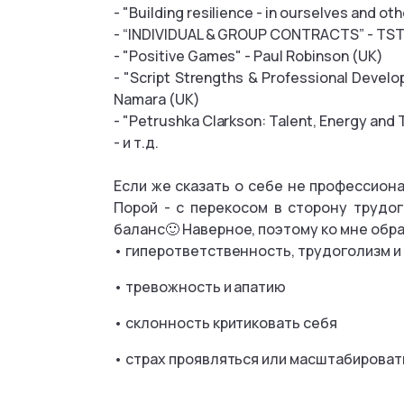
- "Building resilience - in ourselves and o
- “INDIVIDUAL & GROUP CONTRACTS” - TSTA
- "Positive Games" - Paul Robinson (UK)
- "Script Strengths & Professional Devel
Namara (UK)
- "Petrushka Clarkson: Talent, Energy and
- и т.д.
Если же сказать о себе не профессион
Порой - с перекосом в сторону трудог
баланс🙂 Наверное, поэтому ко мне обр
• гиперответственность, трудоголизм и
• тревожность и апатию
• склонность критиковать себя
• страх проявляться или масштабироват