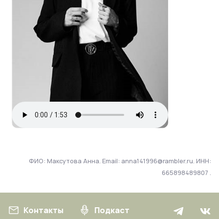
ФИО: Максутова Анна. Email: anna141996@rambler.ru. ИНН:
665898489807 .
Контакты
Подкаст